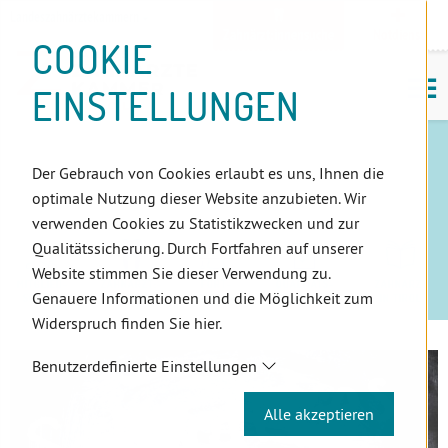
D
Zum
Zur
Zur
Zum
Zum
Zur
Zur
Zur
Zum
Topnavigation
Landeszahnärztekammern
I
Zahnärzt:innensuche
Notdienst
Inhalt
Zahnärzt:innensuche
Notdienstsuche
Hauptmenü
Untermenü
Topnavigation
Metanavigation
Positionsnavigation
Footer-
COOKIE
Hauptmenü
Metanavigation
R
(Accesskey:
(Accesskey:
(Accesskey:
(Accesskey:
(Accesskey:
(Landeszahnärztekammern,
(Accesskey:
(Accesskey:
Menü
E
M
0)
8)
9)
1)
2)
Suche)
4)
5)
(Accesskey:
EINSTELLUNGEN
K
ö
(Accesskey:
6)
T
3)
E
IHRE ZAHNÄRZTLICHE
L
Der Gebrauch von Cookies erlaubt es uns, Ihnen die
I
STANDESVERTRETUNG
optimale Nutzung dieser Website anzubieten. Wir
N
verwenden Cookies zu Statistikzwecken und zur
K
Qualitätssicherung. Durch Fortfahren auf unserer
S
Website stimmen Sie dieser Verwendung zu.
MIT­GLIED­
ZAHN­ÄRZT:­
FORT­
QUALI­TÄTS­
ZAHN­ARZT
Genauere Informationen und die Möglichkeit zum
SCHAFT
INNEN ID
BILD­UNG
SICHER­UNG
IN TIROL
Widerspruch finden Sie hier.
Benutzerdefinierte Einstellungen
Alle akzeptieren