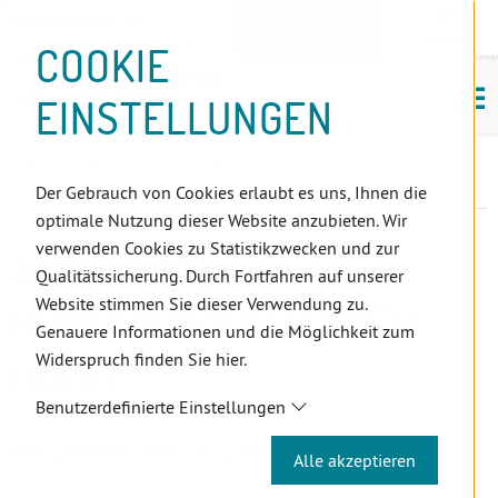
D
Zum
Zur
Zur
Zum
Zum
Zur
Zur
Zur
Zum
Topnavigation
Landeszahnärztekammern
I
Zahnärzt:innensuche
Notdienst
Inhalt
Zahnärzt:innensuche
Notdienstsuche
Hauptmenü
Untermenü
Topnavigation
Metanavigation
Positionsnavigation
Footer-
COOKIE
Hauptmenü
Metanavigation
R
(Accesskey:
(Accesskey:
(Accesskey:
(Accesskey:
(Accesskey:
(Landeszahnärztekammern,
(Accesskey:
(Accesskey:
Menü
E
M
0)
8)
9)
1)
2)
Suche)
4)
5)
(Accesskey:
EINSTELLUNGEN
K
ö
(Accesskey:
6)
T
Positionsnavigation
3)
E
Tirol
PatientInnen
Infocenter
L
Autonome Honorarrichtlinien
Der Gebrauch von Cookies erlaubt es uns, Ihnen die
I
optimale Nutzung dieser Website anzubieten. Wir
N
verwenden Cookies zu Statistikzwecken und zur
AUTONOME
K
Qualitätssicherung. Durch Fortfahren auf unserer
S
Website stimmen Sie dieser Verwendung zu.
HONORARRICHTLINIEN
Genauere Informationen und die Möglichkeit zum
Widerspruch finden Sie hier.
(AHR)
Benutzerdefinierte Einstellungen
Sehr geehrte Patientin, sehr geehrter Patient!
Alle akzeptieren