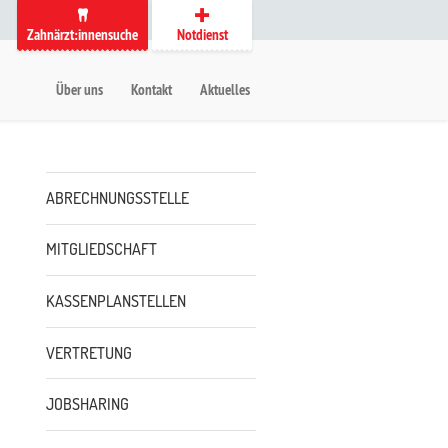
Zahnärzt:innensuche
Notdienst
auptmenü
etanavigation
Über uns
Kontakt
Aktuelles
Untermenü
ABRECHNUNGSSTELLE
MITGLIEDSCHAFT
KASSENPLANSTELLEN
VERTRETUNG
JOBSHARING