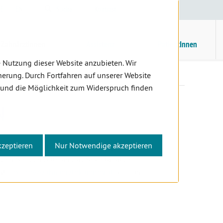
E
/
EN
Suche
Kontrast
H
M
ZahnärztInnen
Assistenz
PatientInnen
 Nutzung dieser Website anzubieten. Wir
ter
Bestätigungen
erung. Durch Fortfahren auf unserer Website
 und die Möglichkeit zum Widerspruch finden
N
kzeptieren
Nur Notwendige akzeptieren
s / Certificate of good standing,
en Sie sich bitte an das Sekretariat der
nter
office
@zahnaerztekammer
.at
oder an die