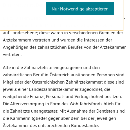
Dres. med. dent., Dentisten) in Innsbruck eingerichtet.
Nur Notwendige akzeptieren
Bis zu diesem Zeitpunkt waren die Fachärzte für Zahn-, Mund-
und Kieferheilkunde Mitglieder der jeweiligen Ärztekammer
auf Landesebene; diese waren in verschiedenen Gremien der
Ärztekammern vertreten und wurden die Interessen der
Angehörigen des zahnärztlichen Berufes von der Ärztekammer
vertreten.
Alle in die Zahnärzteliste eingetragenen und den
zahnärztlichen Beruf in Österreich ausübenden Personen sind
Mitglieder der Österreichischen Zahnärztekammer; diese sind
jeweils einer Landeszahnärztekammer zugeordnet, die
weitgehende Finanz-, Personal- und Vertragshoheit besitzen.
Die Altersversorgung in Form des Wohlfahrtsfonds blieb für
die Zahnärzte unangetastet: Mit Ausnahme der Dentisten sind
die Kammermitglieder gegenüber dem bei der jeweiligen
Ärztekammer des entsprechenden Bundeslandes