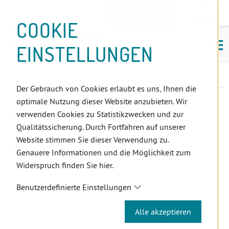
D
Zum
Zur
Zur
Zum
Zum
Zur
Zur
Zur
Zum
Topnavigation
Landeszahnärztekammern
I
Zahnärzt:innensuche
Notdienst
Inhalt
Zahnärzt:innensuche
Notdienstsuche
Hauptmenü
Untermenü
Topnavigation
Metanavigation
Positionsnavigation
Footer-
COOKIE
Hauptmenü
Metanavigation
R
(Accesskey:
(Accesskey:
(Accesskey:
(Accesskey:
(Accesskey:
(Landeszahnärztekammern,
(Accesskey:
(Accesskey:
Menü
E
M
0)
8)
9)
1)
2)
Suche)
4)
5)
(Accesskey:
EINSTELLUNGEN
K
ö
(Accesskey:
6)
T
Positionsnavigation
3)
E
Tirol
ZahnärztInnen
Mitgliedschaft
Abmeldung
L
Der Gebrauch von Cookies erlaubt es uns, Ihnen die
I
optimale Nutzung dieser Website anzubieten. Wir
N
ABMELDUNG
verwenden Cookies zu Statistikzwecken und zur
K
Qualitätssicherung. Durch Fortfahren auf unserer
S
Website stimmen Sie dieser Verwendung zu.
Was muss ich tun?
Genauere Informationen und die Möglichkeit zum
Widerspruch finden Sie hier.
Wenn Sie aus Altersgründen Ihren Beruf nicht mehr ausüben
wollen bzw. wenn Sie nicht mehr in Österreich arbeiten
Benutzerdefinierte Einstellungen
wollen, müssen Sie unverzüglich schriftlich diesen Umstand
Alle akzeptieren
an die Landeszahnärztekammer für Tirol melden.