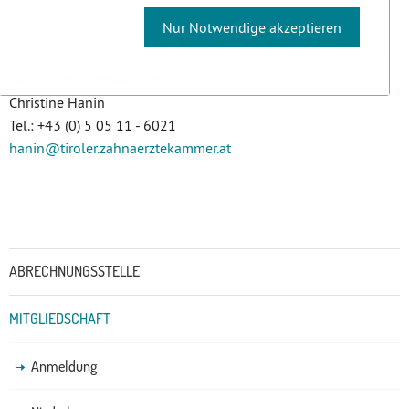
Informationsblatt Berufsbeendigung
Nur Notwendige akzeptieren
Kontakt:
Landeszahnärztekammer für Tirol
Christine Hanin
Tel.: +43 (0) 5 05 11 - 6021
hanin
@tiroler.zahnaerztekammer
.at
Untermenü
ABRECHNUNGSSTELLE
MITGLIEDSCHAFT
Anmeldung