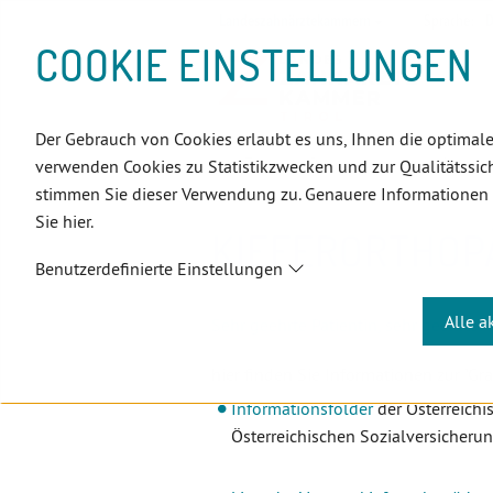
D
Zum
Zur
Zur
Zum
Zum
Zur
Zur
Zur
Zum
Topnavigation
Landeszahnärztekammern
Sprache:
D
I
Inhalt
Zahnärzt:innensuche
Notdienstsuche
Hauptmenü
Untermenü
Topnavigation
Metanavigation
Positionsnavigation
Footer-
COOKIE EINSTELLUNGEN
R
(Accesskey:
(Accesskey:
(Accesskey:
(Accesskey:
(Accesskey:
(Landeszahnärztekammern,
(Accesskey:
(Accesskey:
Menü
E
0)
8)
9)
1)
2)
Suche)
4)
5)
(Accesskey:
K
(Accesskey:
6)
T
Der Gebrauch von Cookies erlaubt es uns, Ihnen die optimale
Positionsnavigation
3)
E
Tirol
PatientInnen
Infocente
verwenden Cookies zu Statistikzwecken und zur Qualitätssich
L
stimmen Sie dieser Verwendung zu. Genauere Informationen
I
Sie hier.
N
KIEFERORTHOP
K
Benutzerdefinierte Einstellungen
S
Alle a
Sehr geehrte Patientin, sehr geehrter 
hier finden Sie Informationen zur "Gr
Informationsfolder
der Österreich
Österreichischen Sozialversicherun