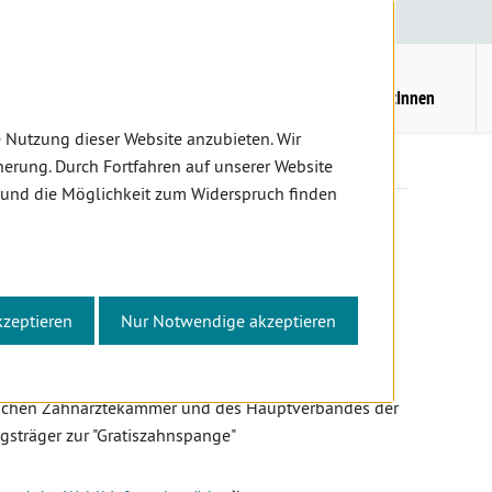
E
/
EN
Suche
Kontrast
H
M
ZahnärztInnen
Assistenz
PatientInnen
 Nutzung dieser Website anzubieten. Wir
r
Kieferorthopädie
erung. Durch Fortfahren auf unserer Website
 und die Möglichkeit zum Widerspruch finden
ÄDIE
kzeptieren
Nur Notwendige akzeptieren
Patient,
atiszahnspange":
ischen Zahnärztekammer und des Hauptverbandes der
gsträger zur "Gratiszahnspange"