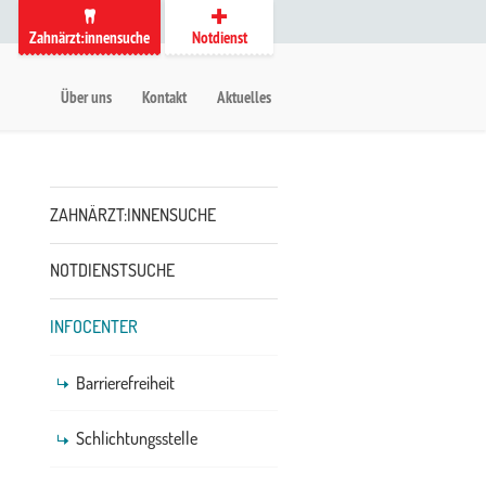
Zahnärzt:innensuche
Notdienst
auptmenü
etanavigation
Über uns
Kontakt
Aktuelles
Untermenü
ZAHNÄRZT:INNENSUCHE
NOTDIENSTSUCHE
INFOCENTER
Barrierefreiheit
Schlichtungsstelle