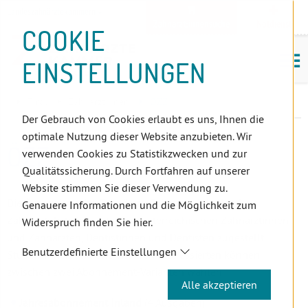
D
Zum
Zur
Zur
Zum
Zum
Zur
Zur
Zur
Zum
Topnavigation
Landeszahnärztekammern
I
Zahnärzt:innensuche
Notdienst
Inhalt
Zahnärzt:innensuche
Notdienstsuche
Hauptmenü
Untermenü
Topnavigation
Metanavigation
Positionsnavigation
Footer-
COOKIE
Hauptmenü
Metanavigation
R
(Accesskey:
(Accesskey:
(Accesskey:
(Accesskey:
(Accesskey:
(Landeszahnärztekammern,
(Accesskey:
(Accesskey:
Menü
E
M
0)
8)
9)
1)
2)
Suche)
4)
5)
(Accesskey:
EINSTELLUNGEN
K
ö
(Accesskey:
6)
T
Positionsnavigation
3)
E
Tirol
ZahnärztInnen
ÖZZ
L
Der Gebrauch von Cookies erlaubt es uns, Ihnen die
I
optimale Nutzung dieser Website anzubieten. Wir
N
ÖZZ
verwenden Cookies zu Statistikzwecken und zur
K
Qualitätssicherung. Durch Fortfahren auf unserer
S
Website stimmen Sie dieser Verwendung zu.
Die Österreichische Zahnärzte-Zeitung wird allen laut
Genauere Informationen und die Möglichkeit zum
Zahnärzteliste berufstätigen österreichischen Zahnärztinnen
Widerspruch finden Sie hier.
und Zahnärzten, Dentistinnen und Dentisten zugestellt.
Benutzerdefinierte Einstellungen
StudentInnen und alle anderen Interessierten können
zwischen zwei Abonnement-Varianten wählen.
Alle akzeptieren
Jahresabonnement Inland
(4 Ausgaben)