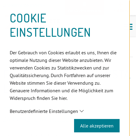
D
Zum
Zur
Zur
Zum
Zum
Zur
Zur
Zur
Zum
Topnavigation
Landeszahnärztekammern
I
Zahnärzt:innensuche
Notdienst
Inhalt
Zahnärzt:innensuche
Notdienstsuche
Hauptmenü
Untermenü
Topnavigation
Metanavigation
Positionsnavigation
Footer-
COOKIE
Hauptmenü
Metanavigation
R
(Accesskey:
(Accesskey:
(Accesskey:
(Accesskey:
(Accesskey:
(Landeszahnärztekammern,
(Accesskey:
(Accesskey:
Menü
E
M
0)
8)
9)
1)
2)
Suche)
4)
5)
(Accesskey:
EINSTELLUNGEN
K
ö
(Accesskey:
6)
T
Positionsnavigation
3)
E
Tirol
ZahnärztInnen
Infocenter
L
Fortbildungsveranstaltungen
Der Gebrauch von Cookies erlaubt es uns, Ihnen die
I
optimale Nutzung dieser Website anzubieten. Wir
N
verwenden Cookies zu Statistikzwecken und zur
FORTBILDUNGSVERANSTA
K
Qualitätssicherung. Durch Fortfahren auf unserer
S
Website stimmen Sie dieser Verwendung zu.
LTUNGEN
Genauere Informationen und die Möglichkeit zum
Widerspruch finden Sie hier.
FRÜHJAHRSFORTBILDUNG TIROLER
Benutzerdefinierte Einstellungen
ZAHNÄRZTE AM 14.3.2020 ABGESAGT!
Alle akzeptieren
Sehr geehrte Frau Kollegin,