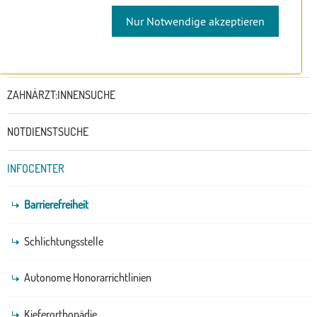
sorgfältig erstellt. Es kann jedoch von Seiten der LZÄK Tirol
Nur Notwendige akzeptieren
hierzu keine Gewähr bzw. Haftung übernommen werden.
Untermenü
ZAHNÄRZT:INNENSUCHE
NOTDIENSTSUCHE
INFOCENTER
Barrierefreiheit
Schlichtungsstelle
Autonome Honorarrichtlinien
Kieferorthopädie