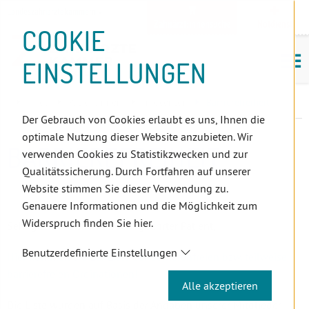
D
Zum
Zur
Zur
Zum
Zum
Zur
Zur
Zur
Zum
Topnavigation
Landeszahnärztekammern
I
Zahnärzt:innensuche
Notdienst
Inhalt
Zahnärzt:innensuche
Notdienstsuche
Hauptmenü
Untermenü
Topnavigation
Metanavigation
Positionsnavigation
Footer-
COOKIE
Hauptmenü
Metanavigation
R
(Accesskey:
(Accesskey:
(Accesskey:
(Accesskey:
(Accesskey:
(Landeszahnärztekammern,
(Accesskey:
(Accesskey:
Menü
E
M
0)
8)
9)
1)
2)
Suche)
4)
5)
(Accesskey:
EINSTELLUNGEN
K
ö
(Accesskey:
6)
T
Positionsnavigation
3)
E
Tirol
PatientInnen
Infocenter
Barrierefreiheit
L
Der Gebrauch von Cookies erlaubt es uns, Ihnen die
I
optimale Nutzung dieser Website anzubieten. Wir
N
BARRIEREFREIHEIT
verwenden Cookies zu Statistikzwecken und zur
K
Qualitätssicherung. Durch Fortfahren auf unserer
S
Website stimmen Sie dieser Verwendung zu.
Genauere Informationen und die Möglichkeit zum
Widerspruch finden Sie hier.
Sehr geehrte Patientin, sehr geehrter Patient,
Benutzerdefinierte Einstellungen
Hier kommen Sie zur Liste der barrierenfreien bzw. teilweise
barrierefreien Ordinationen!
Alle akzeptieren
Die Liste wurden auf Basis der Angaben unserer Mitglieder