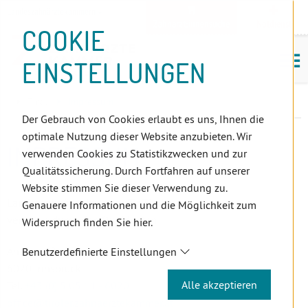
D
Zum
Zur
Zur
Zum
Zum
Zur
Zur
Zur
Zum
Topnavigation
Landeszahnärztekammern
I
Zahnärzt:innensuche
Notdienst
Inhalt
Zahnärzt:innensuche
Notdienstsuche
Hauptmenü
Untermenü
Topnavigation
Metanavigation
Positionsnavigation
Footer-
COOKIE
Hauptmenü
Metanavigation
R
(Accesskey:
(Accesskey:
(Accesskey:
(Accesskey:
(Accesskey:
(Landeszahnärztekammern,
(Accesskey:
(Accesskey:
Menü
E
M
0)
8)
9)
1)
2)
Suche)
4)
5)
(Accesskey:
EINSTELLUNGEN
K
ö
(Accesskey:
6)
T
Positionsnavigation
3)
E
Tirol
Impressum
L
Der Gebrauch von Cookies erlaubt es uns, Ihnen die
I
optimale Nutzung dieser Website anzubieten. Wir
N
IMPRESSUM
verwenden Cookies zu Statistikzwecken und zur
K
Qualitätssicherung. Durch Fortfahren auf unserer
S
Website stimmen Sie dieser Verwendung zu.
Landeszahnärztekammer für Tirol
Genauere Informationen und die Möglichkeit zum
vertreten durch den Präsidenten
Widerspruch finden Sie hier.
Anichstraße 7/3
Benutzerdefinierte Einstellungen
6020 Innsbruck
Alle akzeptieren
Tel.
+43 (0) 5 05 11 - 6020
office
@tiroler.zahnaerztekammer
.at