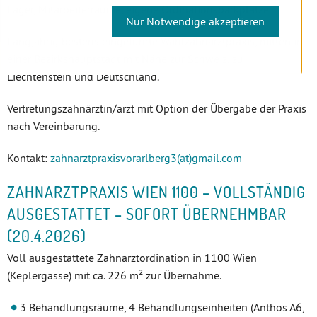
Lager, Mitarbeiterräume, eigene Ordinationsparkplätze.
Nur Notwendige akzeptieren
Langjährig bestens eingeführte Wahlzahnarztpraxis, mitten in
einer Bezirkshauptstadt mit Nähe zur Schweiz, zu
Liechtenstein und Deutschland.
Vertretungszahnärztin/arzt mit Option der Übergabe der Praxis
nach Vereinbarung.
Kontakt:
zahnarztpraxisvorarlberg3(at)gmail.com
ZAHNARZTPRAXIS WIEN 1100 – VOLLSTÄNDIG
AUSGESTATTET – SOFORT ÜBERNEHMBAR
(20.4.2026)
Voll ausgestattete Zahnarztordination in 1100 Wien
(Keplergasse) mit ca. 226 m² zur Übernahme.
3 Behandlungsräume, 4 Behandlungseinheiten (Anthos A6,