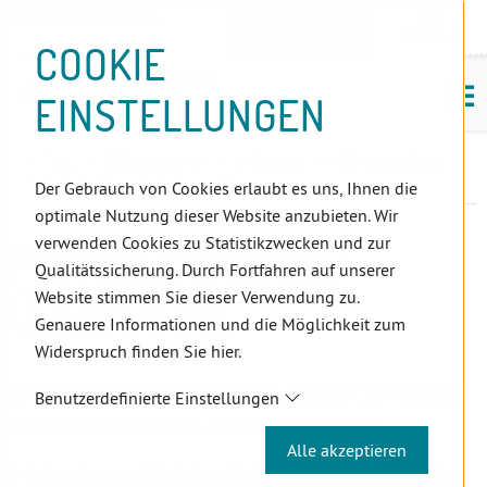
D
Zum
Zur
Zur
Zum
Zum
Zur
Zur
Zur
Zum
Topnavigation
Landeszahnärztekammern
I
Zahnärzt:innensuche
Notdienst
Inhalt
Zahnärzt:innensuche
Notdienstsuche
Hauptmenü
Untermenü
Topnavigation
Metanavigation
Positionsnavigation
Footer-
COOKIE
Hauptmenü
Metanavigation
R
(Accesskey:
(Accesskey:
(Accesskey:
(Accesskey:
(Accesskey:
(Landeszahnärztekammern,
(Accesskey:
(Accesskey:
Menü
E
M
0)
8)
9)
1)
2)
Suche)
4)
5)
(Accesskey:
EINSTELLUNGEN
K
ö
(Accesskey:
6)
T
Positionsnavigation
3)
E
Tirol
ZahnärztInnen
Infocenter
Schwarzes Brett
L
Praxisübergabe/-übernahme
Der Gebrauch von Cookies erlaubt es uns, Ihnen die
I
optimale Nutzung dieser Website anzubieten. Wir
N
verwenden Cookies zu Statistikzwecken und zur
PRAXISÜBERGABE/-
K
Qualitätssicherung. Durch Fortfahren auf unserer
S
Website stimmen Sie dieser Verwendung zu.
ÜBERNAHME
Genauere Informationen und die Möglichkeit zum
Widerspruch finden Sie hier.
ZAHNARZTPRAXIS VORARLBERG! (13.7.2026)
Benutzerdefinierte Einstellungen
Schwerpunkt: Prophylaxe, Ästhetik, Implantologie.
Alle akzeptieren
4 Behandlungsstühle, Labor, digitales Röntgen 3D, DVT, Büro,